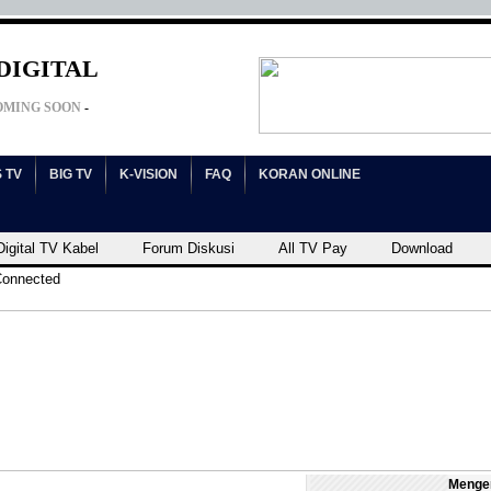
DIGITAL
OMING SOON
-
 TV
BIG TV
K-VISION
FAQ
KORAN ONLINE
igital TV Kabel
Forum Diskusi
All TV Pay
Download
Connected
Menge