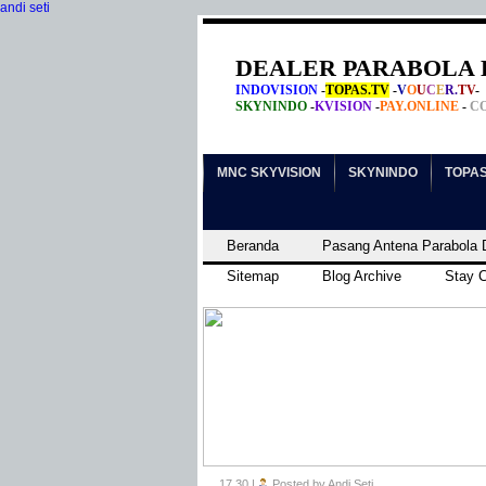
andi seti
DEALER PARABOLA 
INDOVISION
-
TOPAS.TV
-
V
O
U
C
E
R.
TV
-
SKYNINDO
-
KVISION
-
PAY.ONLINE
-
C
MNC SKYVISION
SKYNINDO
TOPAS
Beranda
Pasang Antena Parabola D
Sitemap
Blog Archive
Stay 
17.30
|
Posted by Andi Seti