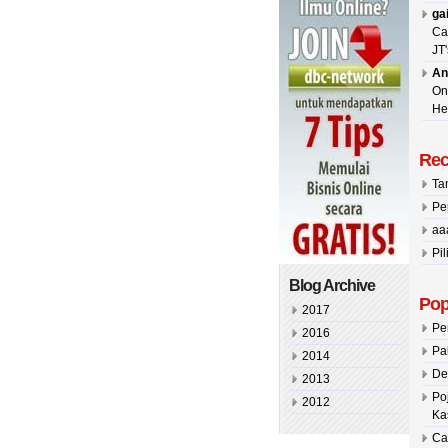
ga
Ca
JT'
An
On
He
Rec
Ta
Pe
aa
Pil
Blog Archive
Pop
2017
Pe
2016
Pa
2014
De
2013
Po
2012
Ka
Ca