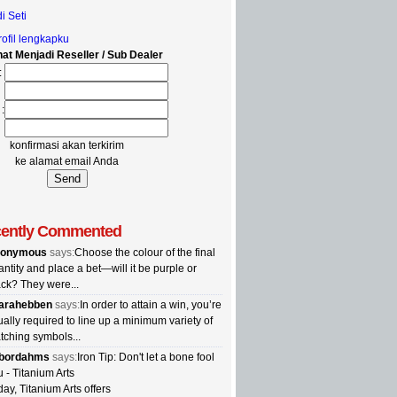
i Seti
rofil lengkapku
at Menjadi Reseller / Sub Dealer
:
:
konfirmasi akan terkirim
ke alamat email Anda
ently Commented
onymous
says:
Choose the colour of the final
ntity and place a bet—will it be purple or
ack? They were...
tarahebben
says:
In order to attain a win, you’re
ally required to line up a minimum variety of
tching symbols...
ibordahms
says:
Iron Tip: Don't let a bone fool
 - Titanium Arts
ay, Titanium Arts offers