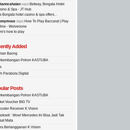
itanncahalan
says:
Betway, Borgata Hotel
sino & Spa - JT Hub
s Borgata hotel casino & spa offers...
onymous
says:
How To Play Baccarat | Play
line - Wolverione
re's how to play
ently Added
man Baong
rkembangan Pohon KASTUBA
a
ih Parabola Digital
ular Posts
rkembangan Pohon KASTUBA
ket Voucher BIG TV
coder Receiver K Vision
jokseti : Wow! Mercedes Ini Bisa Jadi Tak
sat Mata
ra Berlangganan K Vision