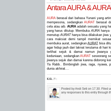
Antara AURA & AURA
AURA
berasal dari bahasa Yunani yang arti
mempesona, sedangkan
AURAT
berasal d
cela atau aib.
AURA
adalah sesuatu yang h
yang harus ditutup. Membuka
AURA
hanya d
menutup
AURAT
hanya bisa dilakukan jiwa
cara maksiat demi tampil memikat sesaa
membuka aurat, sedangkan
AURAT
bisa ditu
agar hidup jauh dari laknat terutama di hari 
terlihat sejuk & damai namun jiwanya 
keduniaan, sedangkan
AURAT
seseorang se
jiwanya sejuk dan damai karena didorong k
Ya Rabb.. Bimbinglah jiwa, raga, nyawa, 
dunia akhirat....
Klik..!! :
Posted by Andi Seti on 17.30. Filed 
any responses to this entry through 