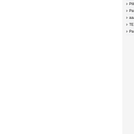
Pil
Pa
aa
TE
Pa