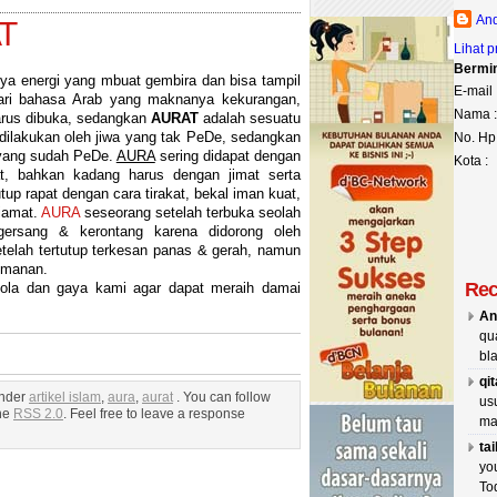
And
T
Lihat p
Bermin
nya energi yang mbuat gembira dan bisa tampil
E-mail 
ari bahasa Arab yang maknanya kekurangan,
Nama :
arus dibuka, sedangkan
AURAT
adalah sesuatu
ilakukan oleh jiwa yang tak PeDe, sedangkan
No. Hp 
 yang sudah PeDe.
AURA
sering didapat dengan
Kota :
t, bahkan kadang harus dengan jimat serta
tup rapat dengan cara tirakat, bekal iman kuat,
kiamat.
AURA
seseorang setelah terbuka seolah
gersang & kerontang karena didorong oleh
telah tertutup terkesan panas & gerah, namun
eimanan.
Rec
pola dan gaya kami agar dapat meraih damai
An
qua
bl
qi
under
artikel islam
,
aura
,
aurat
. You can follow
usu
the
RSS 2.0
. Feel free to leave a response
ma
ta
you
Tod