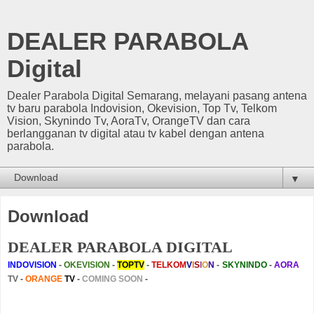
DEALER PARABOLA
Digital
Dealer Parabola Digital Semarang, melayani pasang antena
tv baru parabola Indovision, Okevision, Top Tv, Telkom
Vision, Skynindo Tv, AoraTv, OrangeTV dan cara
berlangganan tv digital atau tv kabel dengan antena
parabola.
▼
Download
DEALER PARABOLA DIGITAL
INDOVISION
-
OKEVISION
-
TOPTV
-
TELKOM
V
I
S
I
O
N
-
SKYNINDO
-
AORA
TV
-
ORANGE
TV
-
COMING SOON
-