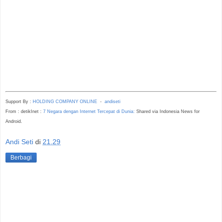
Support By :
HOLDING COMPANY ONLINE
-
andiseti
From :
detikInet :
7 Negara dengan Internet Tercepat di Dunia:
Shared via Indonesia News for
Android.
Andi Seti
di
21.29
Berbagi