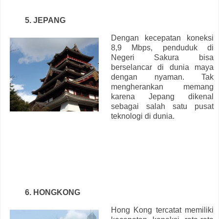
5. JEPANG
Dengan kecepatan koneksi
8,9 Mbps, penduduk di
Negeri Sakura bisa
berselancar di dunia maya
dengan nyaman. Tak
mengherankan memang
karena Jepang dikenal
sebagai salah satu pusat
teknologi di dunia.
6. HONGKONG
Hong Kong tercatat memiliki