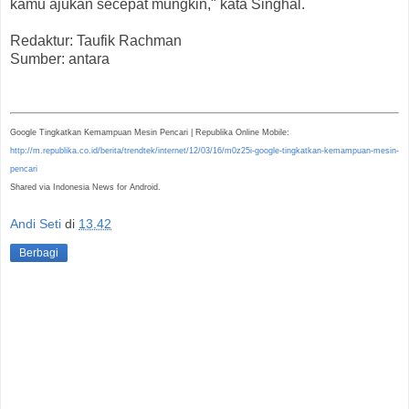
kamu ajukan secepat mungkin," kata Singhal.
Redaktur: Taufik Rachman
Sumber: antara
Google Tingkatkan Kemampuan Mesin Pencari | Republika Online Mobile:
http://m.republika.co.id/berita/trendtek/internet/12/03/16/m0z25i-google-tingkatkan-kemampuan-mesin-
pencari
Shared via Indonesia News for Android.
Andi Seti
di
13.42
Berbagi